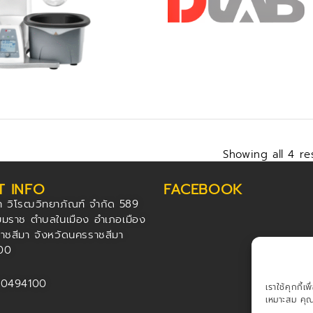
Showing all 4 re
 INFO
FACEBOOK
ัท วิโรฒวิทยาภัณฑ์ จำกัด 589
มราช ตำบลในเมือง อำเภอเมือง
าชสีมา จังหวัดนครราชสีมา
00
-0494100
เราใช้คุกกี
เหมาะสม คุณส