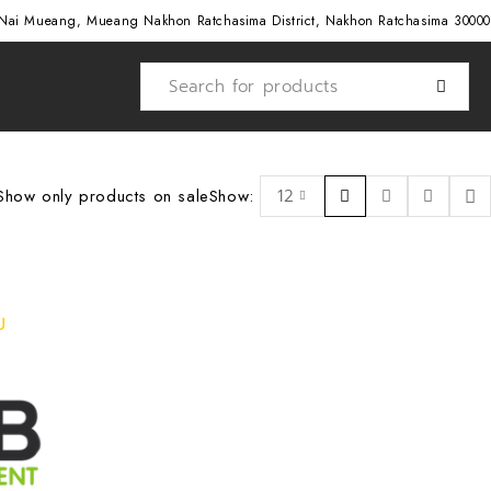
Nai Mueang, Mueang Nakhon Ratchasima District, Nakhon Ratchasima 30000
Show only products on sale
Show:
12
ม