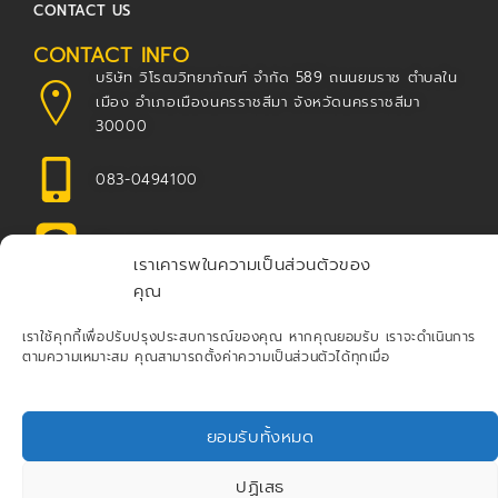
CONTACT US
CONTACT INFO
บริษัท วิโรฒวิทยาภัณฑ์ จำกัด 589 ถนนยมราช ตำบลใน
เมือง อำเภอเมืองนครราชสีมา จังหวัดนครราชสีมา
30000
083-0494100
@scitrader
เราเคารพในความเป็นส่วนตัวของ
คุณ
sale@scitrader.co.th
เราใช้คุกกี้เพื่อปรับปรุงประสบการณ์ของคุณ หากคุณยอมรับ เราจะดำเนินการ
FACEBOOK
ตามความเหมาะสม คุณสามารถตั้งค่าความเป็นส่วนตัวได้ทุกเมื่อ
LAB
THAI
.COM
ยอมรับทั้งหมด
ผู้นำเข้าและจัดจำหน่าย เครื่องมือวิทยาศาสตร์ ได้มาตรฐาน
ปฏิเสธ