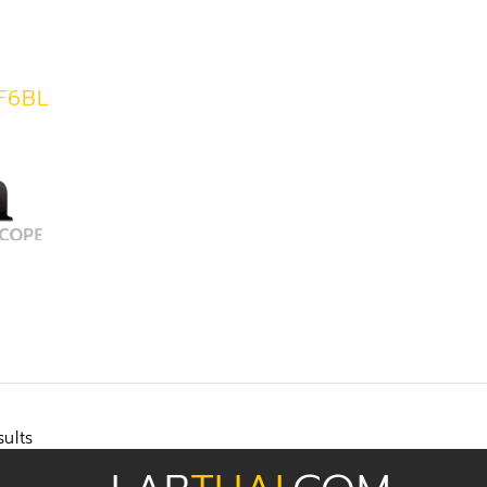
-F6BL
sults