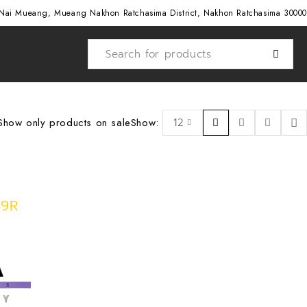
Nai Mueang, Mueang Nakhon Ratchasima District, Nakhon Ratchasima 30000
Show only products on sale
Show:
12
59R